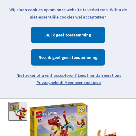
Wij slaan cookies op om onze website te verbeteren. Wilt u de
Klik voor actuele verzendinformatie...
niet-essentiële cookies wel accepteren?
Ja
Verlanglijst
Winkelwa
Nee
Zoeken
zoeken
Open webshop menu
Meer over cookies »
Product image slideshow Items