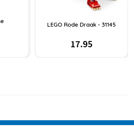
he
LEGO Rode Draak - 31145
l
17.95