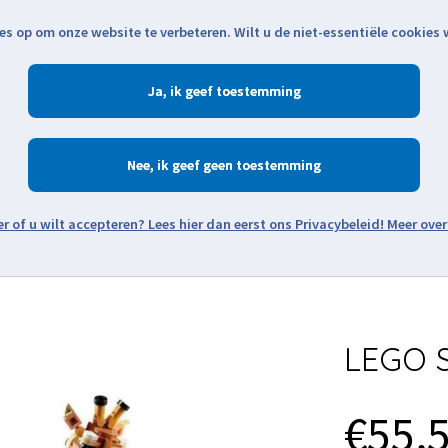
es op om onze website te verbeteren. Wilt u de niet-essentiële cookies
Openingstijden
Klantenservice
Verze
Ja
Winkelen
Ac
Nee
Zoeken
Meer over
Thema's
Minifiguren
Onderdelen
Modellen
De w
LEGO S
€55,