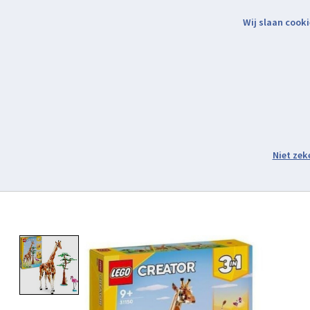
Wij slaan cooki
Binnen 2 werkdagen verzonden.
Assortiment
Product image slideshow Items