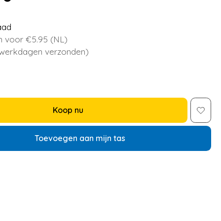
aad
 voor €5.95 (NL)
 werkdagen verzonden)
Koop nu
Toevoegen aan mijn tas