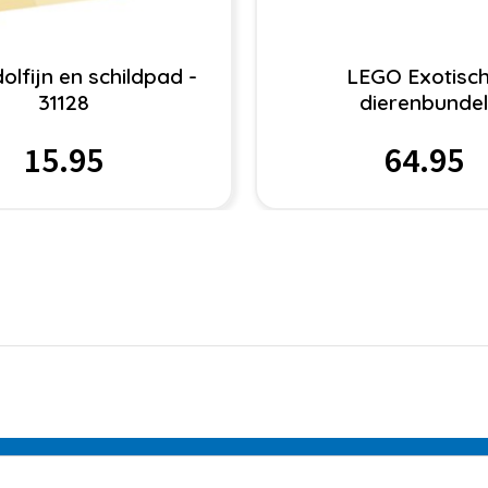
lfijn en schildpad -
LEGO Exotisc
31128
dierenbunde
15.95
64.95