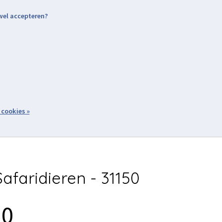
 wel accepteren?
nding & Levering
Retourneren
Aanmelden / Inloggen
tiviteiten
Over ons
Volg ons
zoeken
 cookies »
Winkelwagen
inkel
Acties
afaridieren - 31150
50