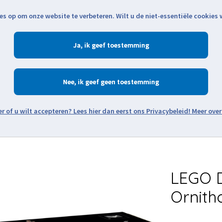
es op om onze website te verbeteren. Wilt u de niet-essentiële cookies
Openingstijden
Klantenservice
Verze
Ja
Winkelen
Ac
Nee
Zoeken
Meer over
Thema's
Minifiguren
Onderdelen
Modellen
De w
LEGO D
Ornith