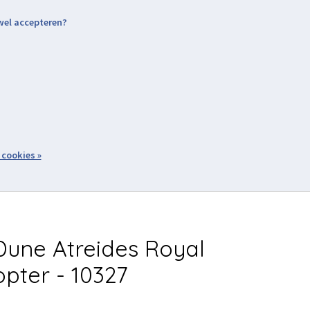
 wel accepteren?
nding & Levering
Retourneren
Aanmelden / Inloggen
tiviteiten
Over ons
Volg ons
zoeken
 cookies »
Winkelwagen
inkel
Acties
une Atreides Royal
opter - 10327