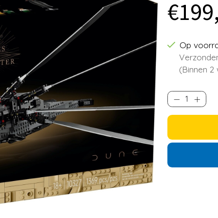
€199
Op voorr
Verzonden
(Binnen 2