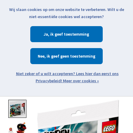
Wij slaan cookies op om onze website te verbeteren. Wilt u de
Klik voor actuele verzendinformatie...
niet-essentiële cookies wel accepteren?
Ja
Verlanglijst
Winkelwa
Nee
Zoeken
zoeken
Open webshop menu
Meer over cookies »
Product image slideshow Items