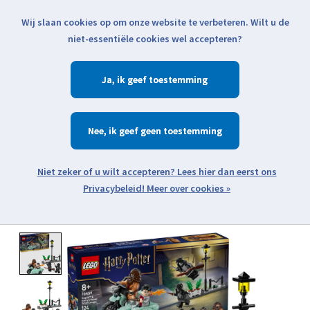
Wij slaan cookies op om onze website te verbeteren. Wilt u de
Klik voor actuele verzendinformatie...
niet-essentiële cookies wel accepteren?
Ja
Verlanglijst
Winkelwa
Nee
Zoeken
zoeken
Open webshop menu
Meer over cookies »
Product image slideshow Items