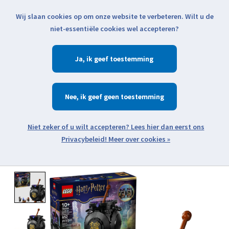
Wij slaan cookies op om onze website te verbeteren. Wilt u de
Klik voor actuele verzendinformatie...
niet-essentiële cookies wel accepteren?
Ja
Verlanglijst
Winkelwa
Nee
Zoeken
zoeken
Open webshop menu
Meer over cookies »
Product image slideshow Items