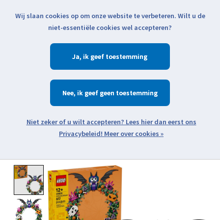
Wij slaan cookies op om onze website te verbeteren. Wilt u de
Klik voor actuele verzendinformatie...
niet-essentiële cookies wel accepteren?
Ja
Verlanglijst
Winkelwa
Nee
Zoeken
zoeken
Open webshop menu
Meer over cookies »
Product image slideshow Items