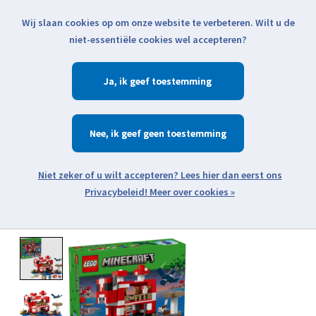
Wij slaan cookies op om onze website te verbeteren. Wilt u de
Klik voor actuele verzendinformatie...
niet-essentiële cookies wel accepteren?
Ja
Verlanglijst
Winkelwa
Nee
Zoeken
zoeken
Open webshop menu
Meer over cookies »
Product image slideshow Items