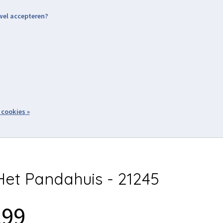
 wel accepteren?
nding & Levering
Retourneren
Aanmelden / Inloggen
tiviteiten
Over ons
Volg ons
zoeken
 cookies »
Winkelwagen
inkel
Acties
et Pandahuis - 21245
,99