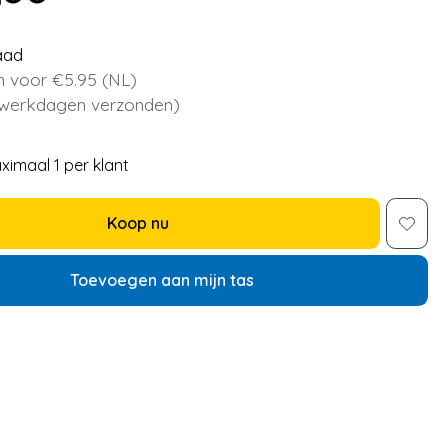
aad
 voor €5.95 (NL)
 werkdagen verzonden)
ximaal 1 per klant
Koop nu
Toevoegen aan mijn tas