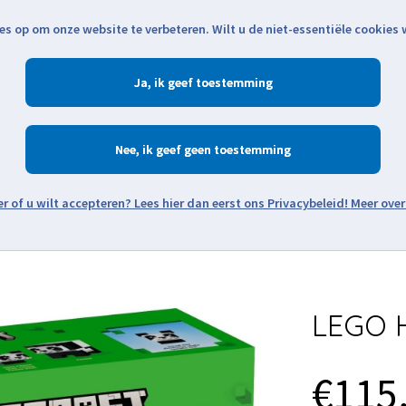
es op om onze website te verbeteren. Wilt u de niet-essentiële cookies
Openingstijden
Klantenservice
Verze
Ja
Winkelen
Ac
Nee
Zoeken
Meer over
Thema's
Minifiguren
Onderdelen
Modellen
De w
LEGO H
€115