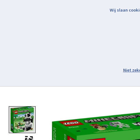
Wij slaan cooki
Binnen 2 werkdagen verzonden.
Assortiment
Product image slideshow Items