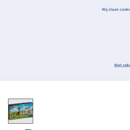
Wij slaan cooki
Binnen 2 werkdagen verzonden.
Assortiment
Product image slideshow Items