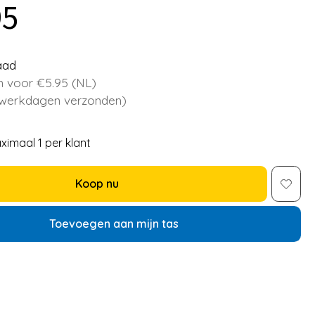
95
aad
 voor €5.95 (NL)
 werkdagen verzonden)
ximaal 1 per klant
Koop nu
Toevoegen aan mijn tas