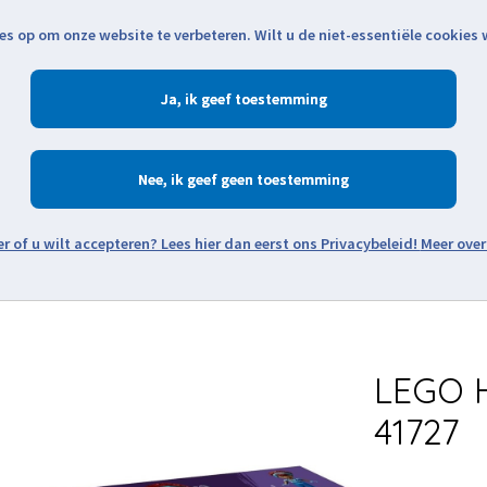
es op om onze website te verbeteren. Wilt u de niet-essentiële cookies
Openingstijden
Klantenservice
Verze
Ja
Winkelen
Ac
Nee
Zoeken
Meer over
Thema's
Minifiguren
Onderdelen
Modellen
De w
LEGO 
41727