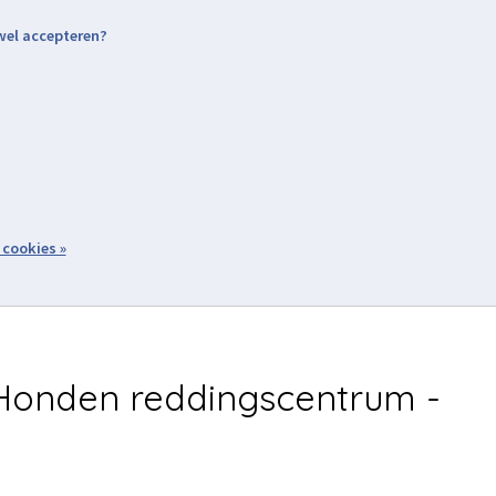
 wel accepteren?
nding & Levering
Retourneren
Aanmelden / Inloggen
tiviteiten
Over ons
Volg ons
zoeken
 cookies »
Winkelwagen
inkel
Acties
Honden reddingscentrum -