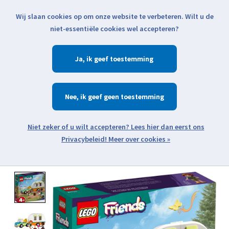
Wij slaan cookies op om onze website te verbeteren. Wilt u de
Klik voor actuele verzendinformatie...
niet-essentiële cookies wel accepteren?
Ja
Verlanglijst
Winkelwa
Nee
Zoeken
zoeken
Open webshop menu
Meer over cookies »
Product image slideshow Items