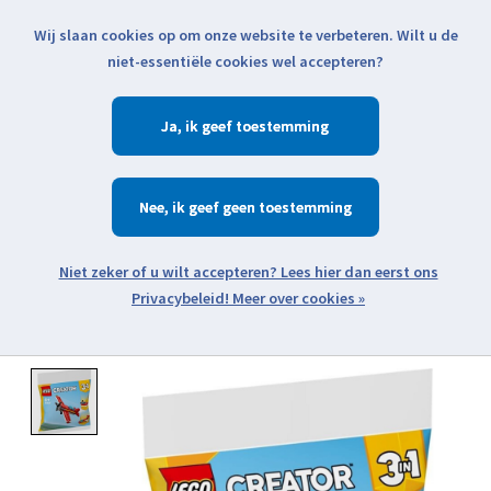
Wij slaan cookies op om onze website te verbeteren. Wilt u de
Klik voor actuele verzendinformatie...
niet-essentiële cookies wel accepteren?
Ja
Verlanglijst
Winkelwa
Nee
Zoeken
zoeken
Open webshop menu
Meer over cookies »
Product image slideshow Items