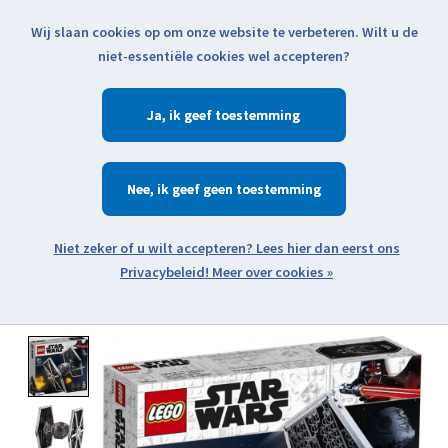
Wij slaan cookies op om onze website te verbeteren. Wilt u de
Klik voor actuele verzendinformatie...
niet-essentiële cookies wel accepteren?
Ja
Verlanglijst
Winkelwa
Nee
Zoeken
zoeken
Open webshop menu
Meer over cookies »
Product image slideshow Items