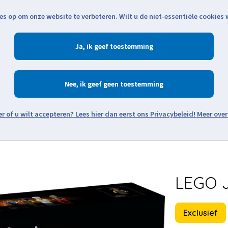
es op om onze website te verbeteren. Wilt u de niet-essentiële cookies
Openingstijden
Klantenservice
Verze
Ja
Winkelen
Ac
Nee
Zoeken
Meer over
Thema's
Minifiguren
Onderdelen
Modellen
De w
LEGO J
Exclusief