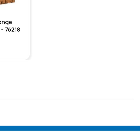
ange
- 76218