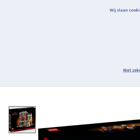
Wij slaan cooki
Binnen 2 werkdagen verzonden.
Assortiment
Product image slideshow Items