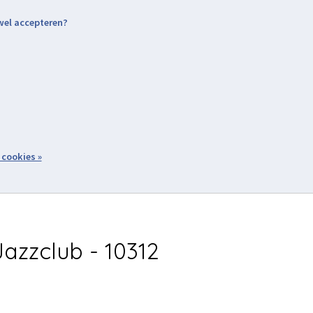
 wel accepteren?
nding & Levering
Retourneren
Aanmelden / Inloggen
tiviteiten
Over ons
Volg ons
zoeken
 cookies »
Winkelwagen
inkel
Acties
azzclub - 10312