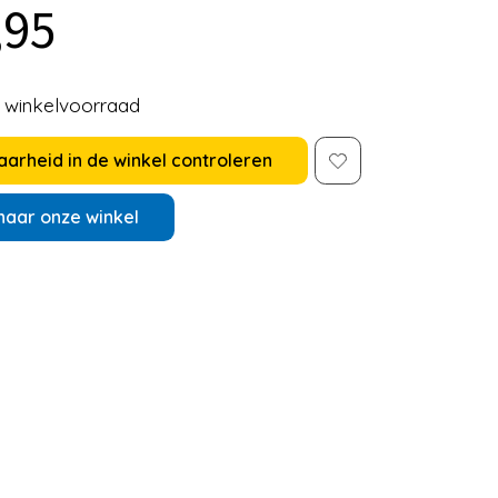
,95
e winkelvoorraad
arheid in de winkel controleren
naar onze winkel