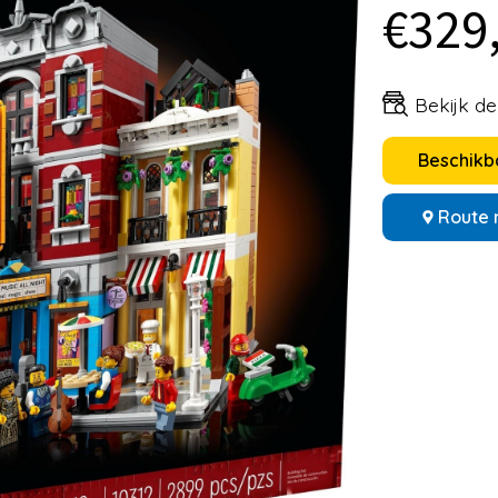
€329
Bekijk d
Beschikba
Route 