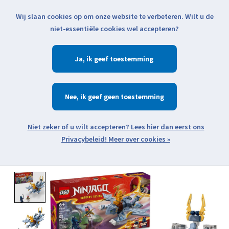
Wij slaan cookies op om onze website te verbeteren. Wilt u de
Klik voor actuele verzendinformatie...
niet-essentiële cookies wel accepteren?
Ja
Verlanglijst
Winkelwa
Nee
Zoeken
zoeken
Open webshop menu
Meer over cookies »
Product image slideshow Items