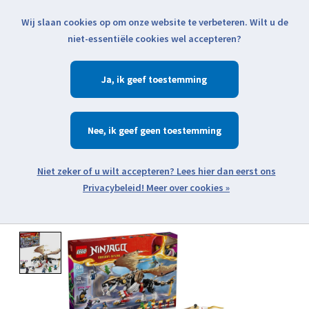
Wij slaan cookies op om onze website te verbeteren. Wilt u de
Klik voor actuele verzendinformatie...
niet-essentiële cookies wel accepteren?
Ja
Verlanglijst
Winkelwa
Nee
Zoeken
zoeken
Open webshop menu
Meer over cookies »
Product image slideshow Items