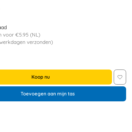
5
aad
 voor €5.95 (NL)
 werkdagen verzonden)
Koop nu
Toevoegen aan mijn tas