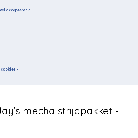
 wel accepteren?
nding & Levering
Retourneren
Aanmelden / Inloggen
tiviteiten
Over ons
Volg ons
zoeken
 cookies »
Winkelwagen
inkel
Acties
ay's mecha strijdpakket -