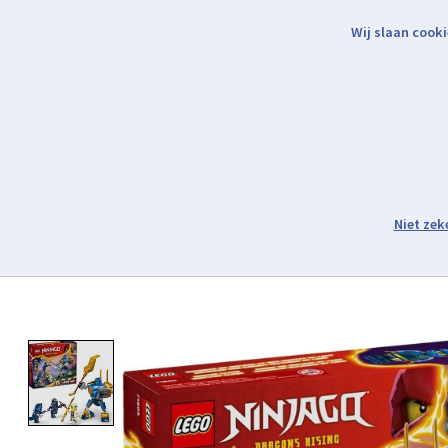
Wij slaan cooki
Binnen 2 werkdagen verzonden.
Assortiment
Product image slideshow Items