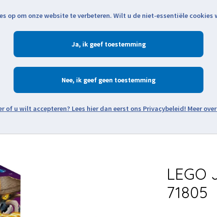
es op om onze website te verbeteren. Wilt u de niet-essentiële cookies
Openingstijden
Klantenservice
Verze
Ja
Winkelen
Ac
Nee
Zoeken
Meer over
Thema's
Minifiguren
Onderdelen
Modellen
De w
LEGO J
71805