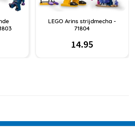
ende
LEGO Arins strijdmecha -
71803
71804
14.95