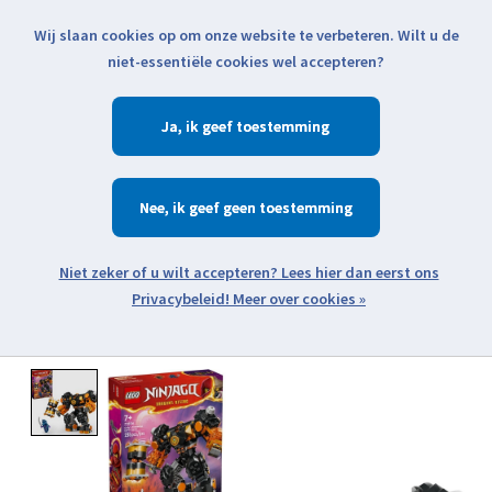
Wij slaan cookies op om onze website te verbeteren. Wilt u de
Klik voor actuele verzendinformatie...
niet-essentiële cookies wel accepteren?
Ja
Verlanglijst
Winkelwa
Nee
Zoeken
zoeken
Open webshop menu
Meer over cookies »
Product image slideshow Items