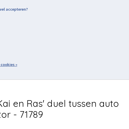
 wel accepteren?
nding & Levering
Retourneren
Aanmelden / Inloggen
tiviteiten
Over ons
Volg ons
zoeken
 cookies »
Winkelwagen
inkel
Acties
ai en Ras' duel tussen auto
or - 71789