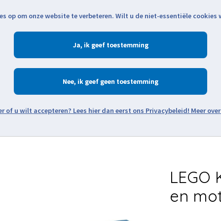
es op om onze website te verbeteren. Wilt u de niet-essentiële cookies
Openingstijden
Klantenservice
Verze
Ja
Winkelen
Ac
Nee
Zoeken
Meer over
Thema's
Minifiguren
Onderdelen
Modellen
De w
LEGO K
en mot