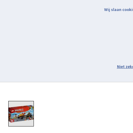
Wij slaan cooki
Binnen 2 werkdagen verzonden.
Assortiment
Product image slideshow Items