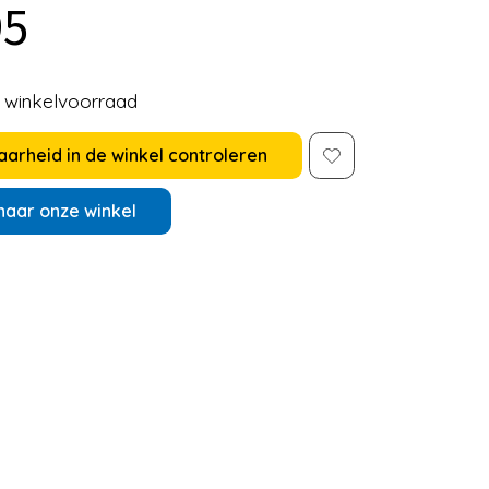
95
e winkelvoorraad
arheid in de winkel controleren
naar onze winkel