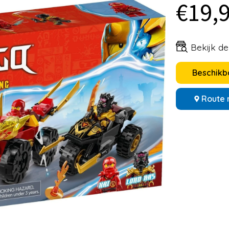
€19,
Bekijk d
Beschikba
Route 