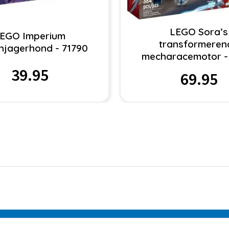
LEGO Sora’s
EGO Imperium
transformeren
njagerhond - 71790
mecharacemotor -
39.95
69.95