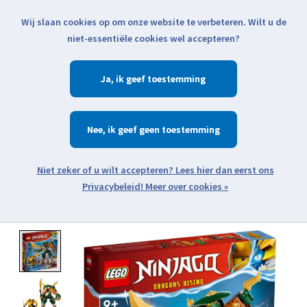
Wij slaan cookies op om onze website te verbeteren. Wilt u de
Klik voor actuele verzendinformatie...
niet-essentiële cookies wel accepteren?
Ja
Verlanglijst
Winkelwa
Nee
Zoeken
zoeken
Open webshop menu
Meer over cookies »
Product image slideshow Items