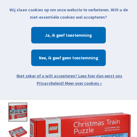
Wij slaan cookies op om onze website te verbeteren. Wilt u de
Klik voor actuele verzendinformatie...
niet-essentiële cookies wel accepteren?
Ja
Verlanglijst
Winkelwa
Nee
Zoeken
zoeken
Open webshop menu
Meer over cookies »
Product image slideshow Items