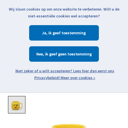
Wij slaan cookies op om onze website te verbeteren. Wilt u de
Klik voor actuele verzendinformatie...
niet-essentiële cookies wel accepteren?
Ja
Verlanglijst
Winkelwa
Nee
Zoeken
zoeken
Open webshop menu
Meer over cookies »
Product image slideshow Items