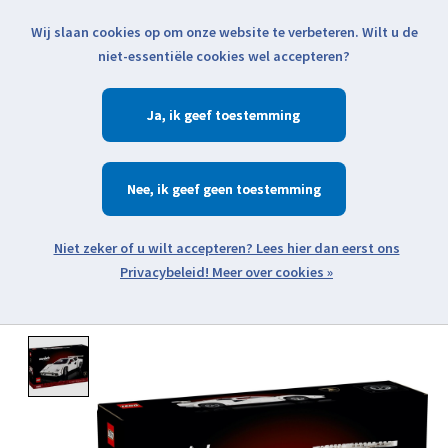
Wij slaan cookies op om onze website te verbeteren. Wilt u de
Klik voor actuele verzendinformatie...
niet-essentiële cookies wel accepteren?
Ja
Verlanglijst
Winkelwa
Nee
Zoeken
zoeken
Open webshop menu
Meer over cookies »
Product image slideshow Items