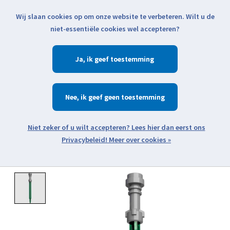
Wij slaan cookies op om onze website te verbeteren. Wilt u de
Klik voor actuele verzendinformatie...
niet-essentiële cookies wel accepteren?
Ja
Verlanglijst
Winkelwa
Nee
Zoeken
zoeken
Open webshop menu
Meer over cookies »
Product image slideshow Items