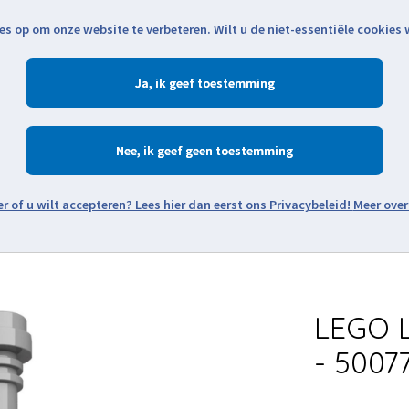
es op om onze website te verbeteren. Wilt u de niet-essentiële cookies
Openingstijden
Klantenservice
Verze
Ja
Winkelen
Ac
Nee
Zoeken
Meer over
Thema's
Minifiguren
Onderdelen
Modellen
De w
LEGO 
- 5007