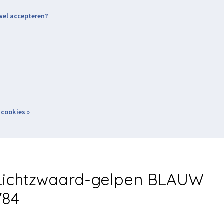
 wel accepteren?
nding & Levering
Retourneren
Aanmelden / Inloggen
tiviteiten
Over ons
Volg ons
zoeken
 cookies »
Winkelwagen
inkel
Acties
Lichtzwaard-gelpen BLAUW
784