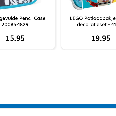
evulde Pencil Case
LEGO Potloodbakje
20085-1829
decoratieset - 4
15.95
19.95