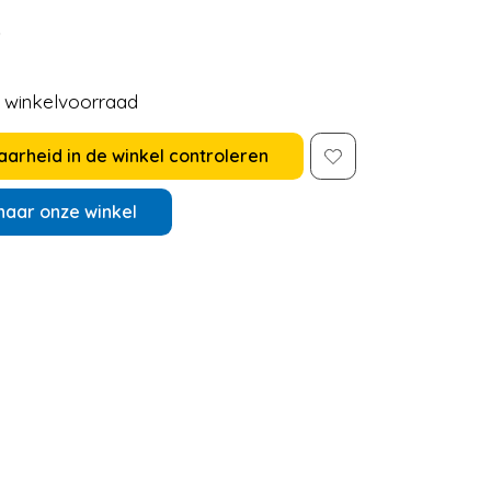
5
e winkelvoorraad
arheid in de winkel controleren
naar onze winkel