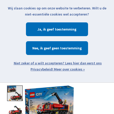
Wij slaan cookies op om onze website te verbeteren. Wilt u de
Klik voor actuele verzendinformatie...
niet-essentiële cookies wel accepteren?
Ja
Verlanglijst
Winkelwa
Nee
Zoeken
zoeken
Open webshop menu
Meer over cookies »
Product image slideshow Items