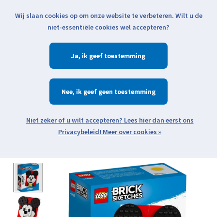
Wij slaan cookies op om onze website te verbeteren. Wilt u de
Klik voor actuele verzendinformatie...
niet-essentiële cookies wel accepteren?
Ja
Verlanglijst
Winkelwa
Nee
Zoeken
zoeken
Open webshop menu
Meer over cookies »
Product image slideshow Items