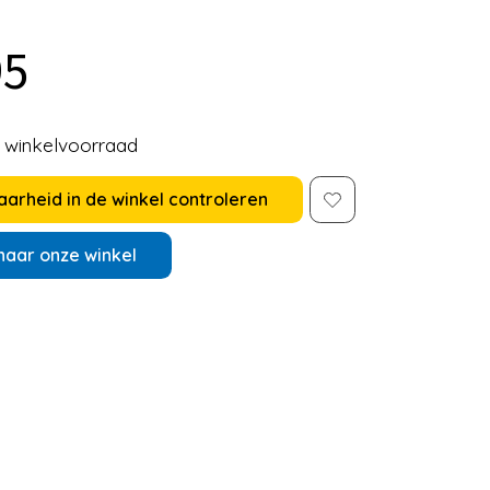
95
e winkelvoorraad
arheid in de winkel controleren
naar onze winkel