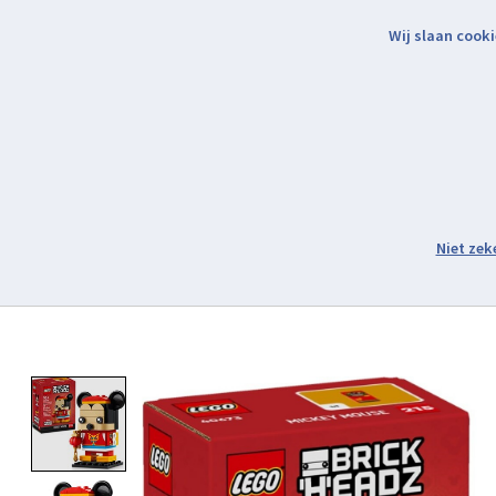
Wij slaan cooki
Binnen 2 werkdagen verzonden.
Assortiment
Product image slideshow Items