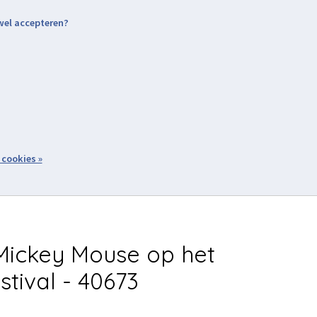
 wel accepteren?
nding & Levering
Retourneren
Aanmelden / Inloggen
tiviteiten
Over ons
Volg ons
zoeken
 cookies »
Winkelwagen
inkel
Acties
ickey Mouse op het
stival - 40673