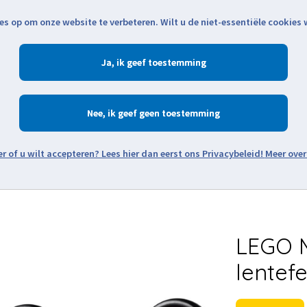
es op om onze website te verbeteren. Wilt u de niet-essentiële cookies
Openingstijden
Klantenservice
Verze
Ja
Winkelen
Ac
Nee
Zoeken
Meer over
Thema's
Minifiguren
Onderdelen
Modellen
De w
LEGO M
lentefe