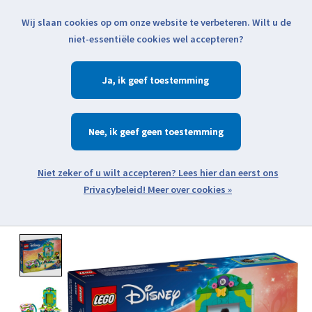
Wij slaan cookies op om onze website te verbeteren. Wilt u de
Klik voor actuele verzendinformatie...
niet-essentiële cookies wel accepteren?
Ja
Verlanglijst
Winkelwa
Nee
Zoeken
zoeken
Open webshop menu
Meer over cookies »
Product image slideshow Items