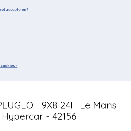
 wel accepteren?
nding & Levering
Retourneren
Aanmelden / Inloggen
tiviteiten
Over ons
Volg ons
zoeken
 cookies »
Winkelwagen
inkel
Acties
PEUGEOT 9X8 24H Le Mans
 Hypercar - 42156