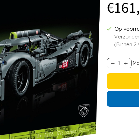
€161
Op voorr
Verzonden
(Binnen 2
Ma