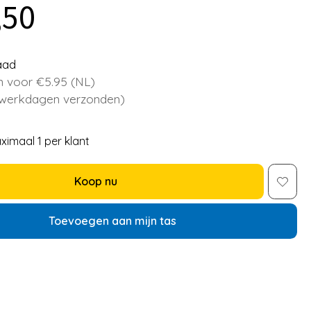
,50
aad
 voor €5.95 (NL)
 werkdagen verzonden)
ximaal 1 per klant
Koop nu
Toevoegen aan mijn tas