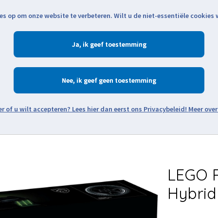
es op om onze website te verbeteren. Wilt u de niet-essentiële cookies
Openingstijden
Klantenservice
Verze
Ja
Winkelen
Ac
Nee
Zoeken
Meer over
Thema's
Minifiguren
Onderdelen
Modellen
De w
LEGO 
Hybrid