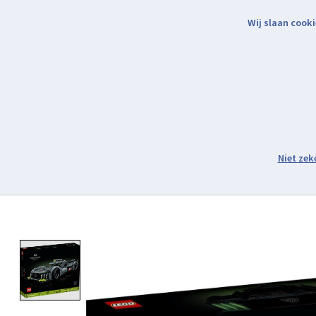
Wij slaan cooki
Binnen 2 werkdagen verzonden.
Assortiment
Product image slideshow Items