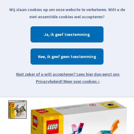
Wij slaan cookies op om onze website te verbeteren. Wilt u de
Klik voor actuele verzendinformatie...
niet-essentiële cookies wel accepteren?
Ja
Verlanglijst
Winkelwa
Nee
Zoeken
zoeken
Open webshop menu
Meer over cookies »
Product image slideshow Items