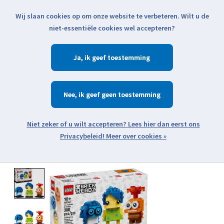
Wij slaan cookies op om onze website te verbeteren. Wilt u de
Klik voor actuele verzendinformatie...
niet-essentiële cookies wel accepteren?
Ja
Verlanglijst
Winkelwa
Nee
Zoeken
zoeken
Open webshop menu
Meer over cookies »
Product image slideshow Items