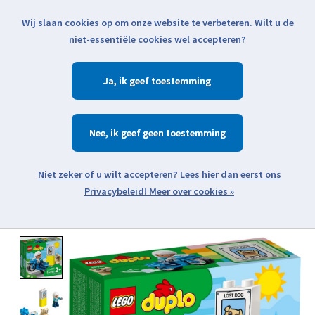
Wij slaan cookies op om onze website te verbeteren. Wilt u de
Klik voor actuele verzendinformatie...
niet-essentiële cookies wel accepteren?
Ja
Verlanglijst
Winkelwa
Nee
Zoeken
zoeken
Open webshop menu
Meer over cookies »
Product image slideshow Items