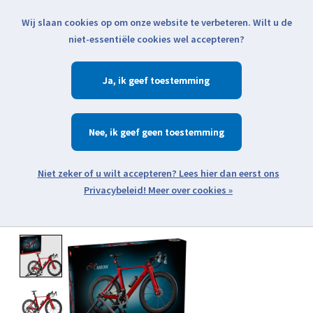
Wij slaan cookies op om onze website te verbeteren. Wilt u de
Klik voor actuele verzendinformatie...
niet-essentiële cookies wel accepteren?
Ja
Verlanglijst
Winkelwa
Nee
Zoeken
zoeken
Open webshop menu
Meer over cookies »
Product image slideshow Items