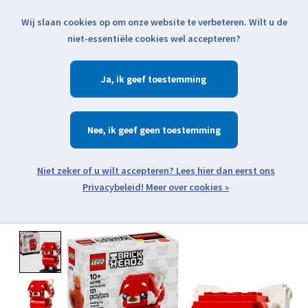
Wij slaan cookies op om onze website te verbeteren. Wilt u de
Klik voor actuele verzendinformatie...
niet-essentiële cookies wel accepteren?
Ja
Verlanglijst
Winkelwa
Nee
Zoeken
zoeken
Open webshop menu
Meer over cookies »
Product image slideshow Items