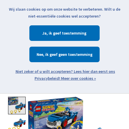
Wij slaan cookies op om onze website te verbeteren. Wilt u de
Klik voor actuele verzendinformatie...
niet-essentiële cookies wel accepteren?
Ja
Verlanglijst
Winkelwa
Nee
Zoeken
zoeken
Open webshop menu
Meer over cookies »
Product image slideshow Items