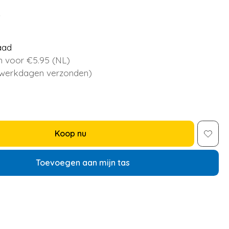
5
aad
 voor €5.95 (NL)
 werkdagen verzonden)
Koop nu
Toevoegen aan mijn tas