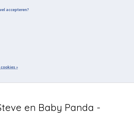
 wel accepteren?
nding & Levering
Retourneren
Aanmelden / Inloggen
tiviteiten
Over ons
Volg ons
zoeken
 cookies »
Winkelwagen
inkel
Acties
teve en Baby Panda -