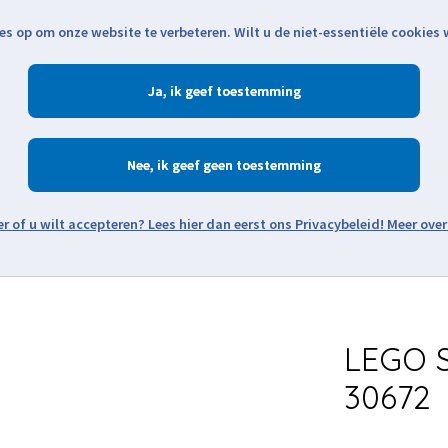
es op om onze website te verbeteren. Wilt u de niet-essentiële cookies
Openingstijden
Klantenservice
Verze
Ja
Winkelen
Ac
Nee
Zoeken
Meer over
Thema's
Minifiguren
Onderdelen
Modellen
De w
LEGO S
30672