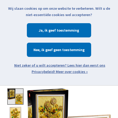
Wij slaan cookies op om onze website te verbeteren. Wilt u de
Klik voor actuele verzendinformatie...
niet-essentiële cookies wel accepteren?
Ja
Verlanglijst
Winkelwa
Nee
Zoeken
zoeken
Open webshop menu
Meer over cookies »
Product image slideshow Items