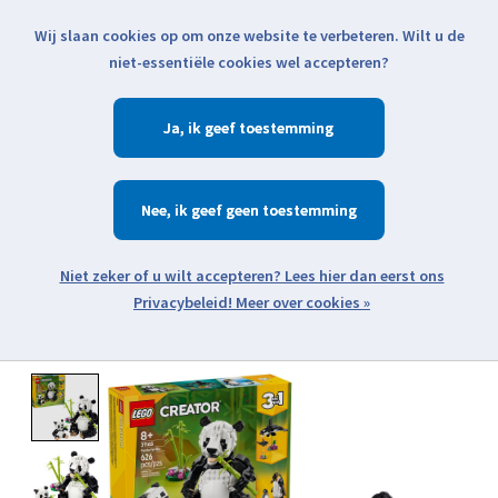
Wij slaan cookies op om onze website te verbeteren. Wilt u de
Klik voor actuele verzendinformatie...
niet-essentiële cookies wel accepteren?
Ja
Verlanglijst
Winkelwa
Nee
Zoeken
zoeken
Open webshop menu
Meer over cookies »
Product image slideshow Items