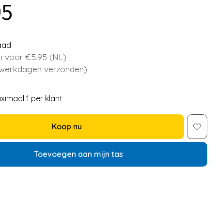
95
aad
 voor €5.95 (NL)
 werkdagen verzonden)
ximaal 1 per klant
Koop nu
Toevoegen aan mijn tas