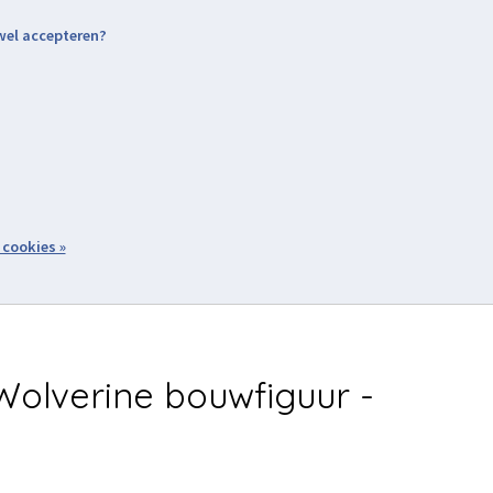
 wel accepteren?
nding & Levering
Retourneren
Aanmelden / Inloggen
tiviteiten
Over ons
Volg ons
zoeken
 cookies »
Winkelwagen
inkel
Acties
olverine bouwfiguur -