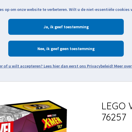
es op om onze website te verbeteren. Wilt u de niet-essentiële cookies
Openingstijden
Klantenservice
Verze
Ja
Winkelen
Ac
Nee
Zoeken
Meer over
Thema's
Minifiguren
Onderdelen
Modellen
De w
LEGO W
76257