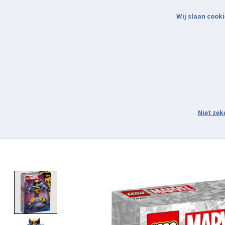
Wij slaan cooki
Binnen 2 werkdagen verzonden.
Assortiment
Product image slideshow Items