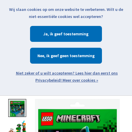
Wij slaan cookies op om onze website te verbeteren. Wilt u de
Klik voor actuele verzendinformatie...
niet-essentiële cookies wel accepteren?
Ja
Verlanglijst
Winkelwa
Nee
Zoeken
zoeken
Open webshop menu
Meer over cookies »
Product image slideshow Items