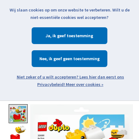
Wij slaan cookies op om onze website te verbeteren. Wilt u de
Klik voor actuele verzendinformatie...
niet-essentiële cookies wel accepteren?
Ja
Verlanglijst
Winkelwa
Nee
Zoeken
zoeken
Open webshop menu
Meer over cookies »
Product image slideshow Items