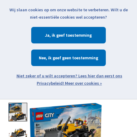
Wij slaan cookies op om onze website te verbeteren. Wilt u de
Klik voor actuele verzendinformatie...
niet-essentiële cookies wel accepteren?
Ja
Verlanglijst
Winkelwa
Nee
Zoeken
zoeken
Open webshop menu
Meer over cookies »
Product image slideshow Items