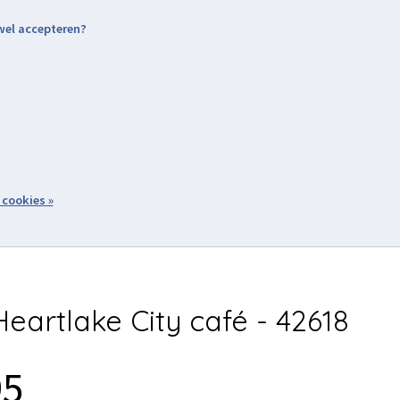
 wel accepteren?
nding & Levering
Retourneren
Aanmelden / Inloggen
tiviteiten
Over ons
Volg ons
zoeken
 cookies »
Winkelwagen
inkel
Acties
eartlake City café - 42618
95