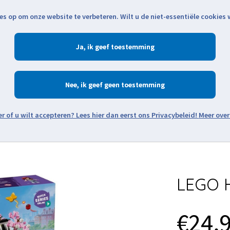
es op om onze website te verbeteren. Wilt u de niet-essentiële cookies
Openingstijden
Klantenservice
Verze
Ja
Winkelen
Ac
Nee
Zoeken
Meer over
Thema's
Minifiguren
Onderdelen
Modellen
De w
LEGO H
€24,