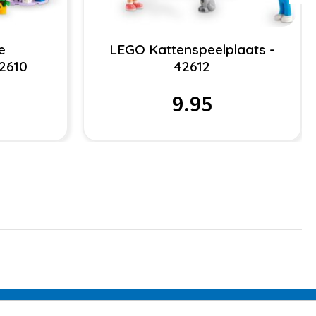
e
LEGO Kattenspeelplaats -
42610
42612
9.95