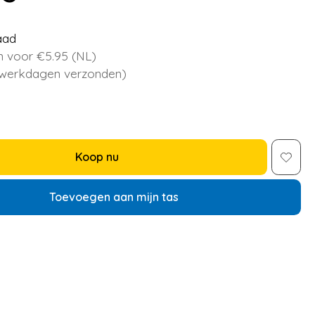
aad
 voor €5.95 (NL)
 werkdagen verzonden)
Koop nu
Toevoegen aan mijn tas