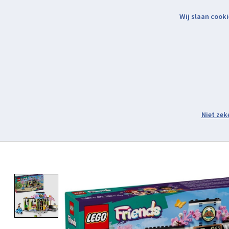
Wij slaan cooki
Binnen 2 werkdagen verzonden.
Assortiment
Product image slideshow Items