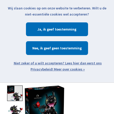
Wij slaan cookies op om onze website te verbeteren. Wilt u de
Klik voor actuele verzendinformatie...
niet-essentiële cookies wel accepteren?
Ja
Verlanglijst
Winkelwa
Nee
Zoeken
zoeken
Open webshop menu
Meer over cookies »
Product image slideshow Items