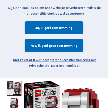
Wij slaan cookies op om onze website te verbeteren. Wilt u de
Klik voor actuele verzendinformatie...
niet-essentiële cookies wel accepteren?
Ja
Verlanglijst
Winkelwa
Nee
Zoeken
zoeken
Open webshop menu
Meer over cookies »
Product image slideshow Items