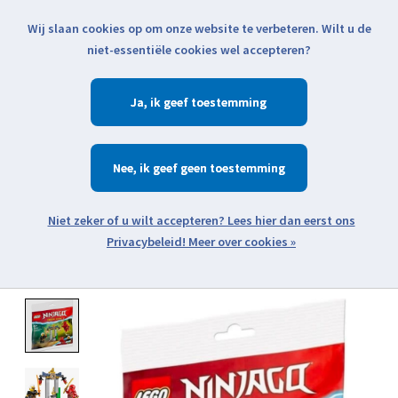
Wij slaan cookies op om onze website te verbeteren. Wilt u de
Klik voor actuele verzendinformatie...
niet-essentiële cookies wel accepteren?
Ja
Verlanglijst
Winkelwa
Nee
Zoeken
zoeken
Open webshop menu
Meer over cookies »
Product image slideshow Items