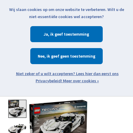
Wij slaan cookies op om onze website te verbeteren. Wilt u de
Klik voor actuele verzendinformatie...
niet-essentiële cookies wel accepteren?
Ja
Verlanglijst
Winkelwa
Nee
Zoeken
zoeken
Open webshop menu
Meer over cookies »
Product image slideshow Items