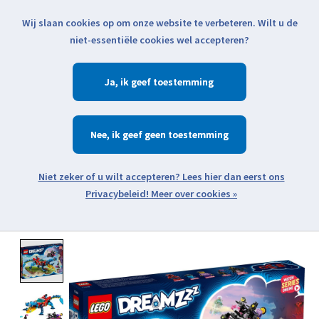
Wij slaan cookies op om onze website te verbeteren. Wilt u de
Klik voor actuele verzendinformatie...
niet-essentiële cookies wel accepteren?
Ja
Verlanglijst
Winkelwa
Nee
Zoeken
zoeken
Open webshop menu
Meer over cookies »
Product image slideshow Items