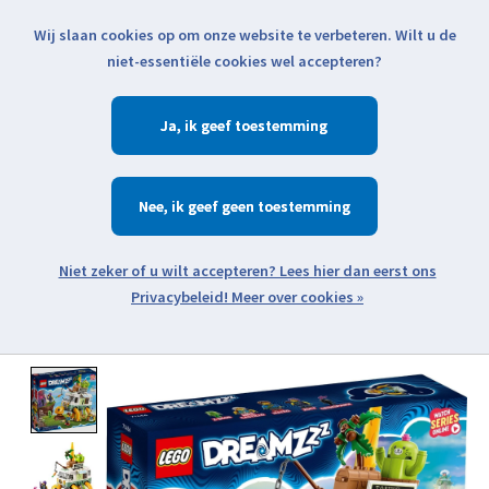
Wij slaan cookies op om onze website te verbeteren. Wilt u de
Klik voor actuele verzendinformatie...
niet-essentiële cookies wel accepteren?
Ja
Verlanglijst
Winkelwa
Nee
Zoeken
zoeken
Open webshop menu
Meer over cookies »
Product image slideshow Items